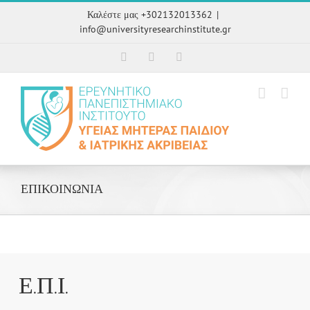
Skip
Καλέστε μας +302132013362
|
to
info@universityresearchinstitute.gr
content
Facebook
Google+
Twitter
ΕΠΙΚΟΙΝΩΝΙΑ
Ε.Π.Ι.