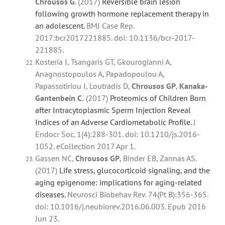
Chrousos
G
. (2017)
Reversible brain lesion
following growth hormone replacement therapy in
an adolescent.
BMJ Case Rep.
2017:bcr2017221885. doi: 10.1136/bcr-2017-
221885.
Kosteria I, Tsangaris GT, Gkourogianni A,
Anagnostopoulos A, Papadopoulou A,
Papassotiriou I, Loutradis D,
Chrousos
GP
,
Kanaka-
Gantenbein C.
(2017)
Proteomics of Children Born
after Intracytoplasmic Sperm Injection Reveal
Indices of an Adverse Cardiometabolic Profile.
J
Endocr Soc. 1(4):288-301. doi: 10.1210/js.2016-
1052. eCollection 2017 Apr 1.
Gassen NC,
Chrousos
GP
, Binder EB, Zannas AS.
(2017)
Life stress, glucocorticoid signaling, and the
aging epigenome: implications for aging-related
diseases.
Neurosci Biobehav Rev. 74(Pt B):356-365.
doi: 10.1016/j.neubiorev.2016.06.003. Epub 2016
Jun 23.