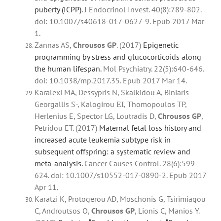
puberty (ICPP).
J Endocrinol Invest. 40(8):789-802.
doi: 10.1007/s40618-017-0627-9. Epub 2017 Mar
1.
Zannas AS,
Chrousos
GP
. (2017)
Epigenetic
programming by stress and glucocorticoids along
the human lifespan.
Mol Psychiatry. 22(5):640-646.
doi: 10.1038/mp.2017.35. Epub 2017 Mar 14.
Karalexi MA, Dessypris N, Skalkidou A, Biniaris-
Georgallis S-, Kalogirou ΕΙ, Thomopoulos TP,
Herlenius E, Spector LG, Loutradis D,
Chrousos
GP
,
Petridou ET. (2017)
Maternal fetal loss history and
increased acute leukemia subtype risk in
subsequent offspring: a systematic review and
meta-analysis.
Cancer Causes Control. 28(6):599-
624. doi: 10.1007/s10552-017-0890-2. Epub 2017
Apr 11.
Karatzi K, Protogerou AD, Moschonis G, Tsirimiagou
C, Androutsos O,
Chrousos
GP
, Lionis C, Manios Y.