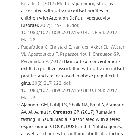
Kolaitis G. (2017)
Mothers’ parenting stress is
associated with salivary cortisol profiles in
children with Attention Deficit Hyperactivity
Disorder.
20(2):149-158. doi:
10.1080/10253890.2017.1303472. Epub 2017
Mar 28.
Papafotiou C, Christaki E, van den Akker EL, Wester
VL, Apostolakou F, Papassotiriou I,
Chrousos
GP
,
Pervanidou P. (2017)
Hair cortisol concentrations
exhibit a positive association with salivary cortisol
profiles and are increased in obese prepubertal
girls.
20(2):217-222. doi:
10.1080/10253890.2017.1303830. Epub 2017
Mar 23.
Ajabnoor GM, Bahijri S, Shaik NA, Borai A, Alamoudi
AA, Al-Aama JY,
Chrousos
GP
. (2017) Ramadan
fasting in Saudi Arabia is associated with altered
expression of CLOCK, DUSP and IL-1alpha genes,
as well as changes in cardiometabolic risk factors.