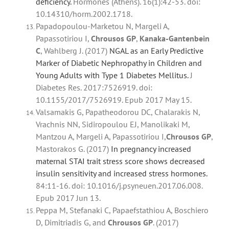
deficiency.
Hormones (Athens). 16(1):42-53. doi:
10.14310/horm.2002.1718.
Papadopoulou-Marketou N, Margeli A,
Papassotiriou I,
Chrousos
GP
,
Kanaka-Gantenbein
C
, Wahlberg J. (2017)
NGAL as an Early Predictive
Marker of Diabetic Nephropathy in Children and
Young Adults with Type 1 Diabetes Mellitus.
J
Diabetes Res. 2017:7526919. doi:
10.1155/2017/7526919. Epub 2017 May 15.
Valsamakis G, Papatheodorou DC, Chalarakis N,
Vrachnis NN, Sidiropoulou EJ, Manolikaki M,
Mantzou A, Margeli A, Papassotiriou I,
Chrousos
GP
,
Mastorakos G. (2017)
In pregnancy increased
maternal STAI trait stress score shows decreased
insulin sensitivity and increased stress hormones.
84:11-16. doi: 10.1016/j.psyneuen.2017.06.008.
Epub 2017 Jun 13.
Peppa M, Stefanaki C, Papaefstathiou A, Boschiero
D, Dimitriadis G, and
Chrousos GP
. (2017)