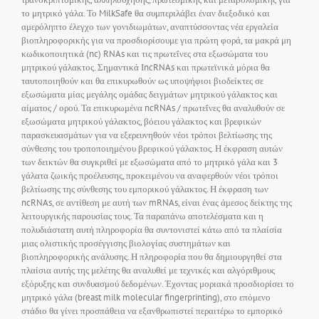
το μητρικό γάλα. Το MilkSafe θα συμπεριλάβει έναν διεξοδικό και
αμερόληπτο έλεγχο των γονιδιωμάτων, αναπτύσσοντας νέα εργαλεία
βιοπληροφορικής για να προσδιορίσουμε για πρώτη φορά, τα μακρά μη
κωδικοποιητικά (nc) RNAs και τις πρωτεΐνες στα εξωσώματα του
μητρικού γάλακτος. Σημαντικά ΙncRNAs και πρωτεϊνικά μόρια θα
ταυτοποιηθούν και θα επικυρωθούν ως υποψήφιοι βιοδείκτες σε
εξωσώματα μίας μεγάλης ομάδας δειγμάτων μητρικού γάλακτος και
αίματος / ορού. Τα επικυρωμένα ncRNAs / πρωτεΐνες θα αναλυθούν σε
εξωσώματα μητρικού γάλακτος, βόειου γάλακτος και βρεφικών
παρασκευασμάτων για να εξερευνηθούν νέοι τρόποι βελτίωσης της
σύνθεσης του τροποποιημένου βρεφικού γάλακτος. Η έκφραση αυτών
των δεικτών θα συγκριθεί με εξωσώματα από το μητρικό γάλα και 3
γάλατα ζωικής προέλευσης, προκειμένου να αναφερθούν νέοι τρόποι
βελτίωσης της σύνθεσης του εμπορικού γάλακτος. Η έκφραση των
ncRNAs, σε αντίθεση με αυτή των mRNAs, είναι ένας άμεσος δείκτης της
λειτουργικής παρουσίας τους. Τα παραπάνω αποτελέσματα και η
πολυδιάστατη αυτή πληροφορία θα συντονιστεί κάτω από τα πλαίσία
μιας ολιστικής προσέγγισης βιολογίας συστημάτων και
βιοπληροφορικής ανάλυσης. Η πληροφορία που θα δημιουργηθεί στα
πλαίσια αυτής της μελέτης θα αναλυθεί με τεχνικές και αλγόριθμους
εξόρυξης και συνδυασμού δεδομένων. Έχοντας μοριακά προσδιορίσει το
μητρικό γάλα (breast milk molecular fingerprinting), στο επόμενο
στάδιο θα γίνει προσπάθεια να εξανθρωπιστεί περαιτέρω το εμπορικό