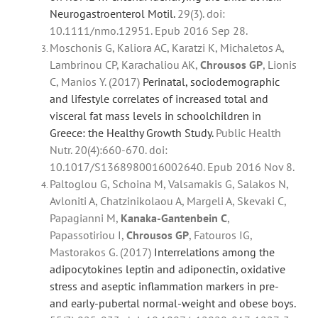
Neurogastroenterol Motil.
29(3). doi:
10.1111/nmo.12951. Epub 2016 Sep 28.
Moschonis G, Kaliora AC, Karatzi K, Michaletos A,
Lambrinou CP, Karachaliou AK,
Chrousos
GP
, Lionis
C, Manios Y. (2017)
Perinatal, sociodemographic
and lifestyle correlates of increased total and
visceral fat mass levels in schoolchildren in
Greece: the Healthy Growth Study.
Public Health
Nutr. 20(4):660-670. doi:
10.1017/S1368980016002640. Epub 2016 Nov 8.
Paltoglou G, Schoina M, Valsamakis G, Salakos N,
Avloniti A, Chatzinikolaou A, Margeli A, Skevaki C,
Papagianni M,
Kanaka-Gantenbein C
,
Papassotiriou I,
Chrousos
GP
, Fatouros IG,
Mastorakos G. (2017)
Interrelations among the
adipocytokines leptin and adiponectin, oxidative
stress and aseptic inflammation markers in pre-
and early-pubertal normal-weight and obese boys.