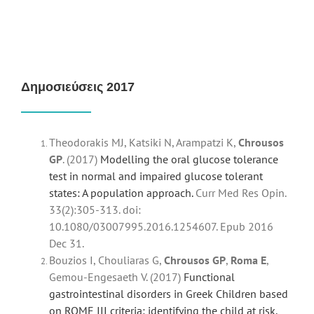
Δημοσιεύσεις 2017
Theodorakis MJ, Katsiki N, Arampatzi K,
Chrousos
GP
. (2017)
Modelling the oral glucose tolerance
test in normal and impaired glucose tolerant
states: A population approach.
Curr Med Res Opin.
33(2):305-313. doi:
10.1080/03007995.2016.1254607. Epub 2016
Dec 31.
Bouzios I, Chouliaras G,
Chrousos
GP
,
Roma E
,
Gemou-Engesaeth V. (2017)
Functional
gastrointestinal disorders in Greek Children based
on ROME III criteria: identifying the child at risk.