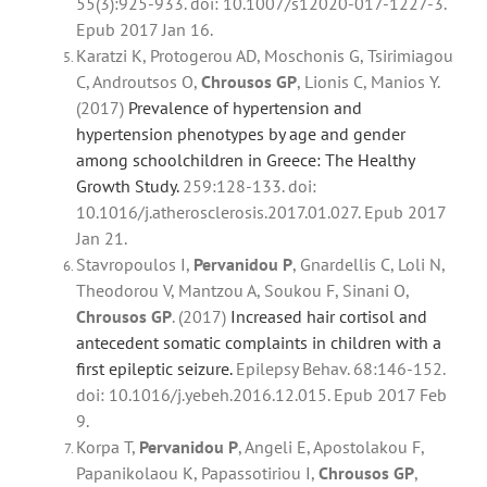
55(3):925-933. doi: 10.1007/s12020-017-1227-3.
Epub 2017 Jan 16.
Karatzi K, Protogerou AD, Moschonis G, Tsirimiagou
C, Androutsos O,
Chrousos
GP
, Lionis C, Manios Y.
(2017)
Prevalence of hypertension and
hypertension phenotypes by age and gender
among schoolchildren in Greece: The Healthy
Growth Study.
259:128-133. doi:
10.1016/j.atherosclerosis.2017.01.027. Epub 2017
Jan 21.
Stavropoulos I,
Pervanidou P
, Gnardellis C, Loli N,
Theodorou V, Mantzou A, Soukou F, Sinani O,
Chrousos
GP
. (2017)
Increased hair cortisol and
antecedent somatic complaints in children with a
first epileptic seizure.
Epilepsy Behav. 68:146-152.
doi: 10.1016/j.yebeh.2016.12.015. Epub 2017 Feb
9.
Korpa T,
Pervanidou P
, Angeli E, Apostolakou F,
Papanikolaou K, Papassotiriou I,
Chrousos
GP
,