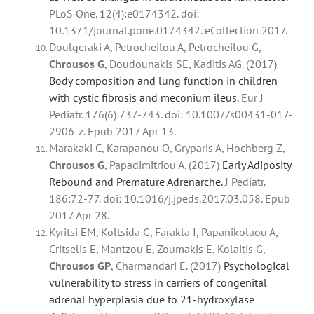
PLoS One. 12(4):e0174342. doi:
10.1371/journal.pone.0174342. eCollection 2017.
Doulgeraki A, Petrocheilou A, Petrocheilou G,
Chrousos
G
, Doudounakis SE, Kaditis AG. (2017)
Body composition and lung function in children
with cystic fibrosis and meconium ileus.
Eur J
Pediatr. 176(6):737-743. doi: 10.1007/s00431-017-
2906-z. Epub 2017 Apr 13.
Marakaki C, Karapanou O, Gryparis A, Hochberg Z,
Chrousos
G
, Papadimitriou A. (2017)
Early Adiposity
Rebound and Premature Adrenarche.
J Pediatr.
186:72-77. doi: 10.1016/j.jpeds.2017.03.058. Epub
2017 Apr 28.
Kyritsi EM, Koltsida G, Farakla I, Papanikolaou A,
Critselis E, Mantzou E, Zoumakis E, Kolaitis G,
Chrousos
GP
, Charmandari E. (2017)
Psychological
vulnerability to stress in carriers of congenital
adrenal hyperplasia due to 21-hydroxylase