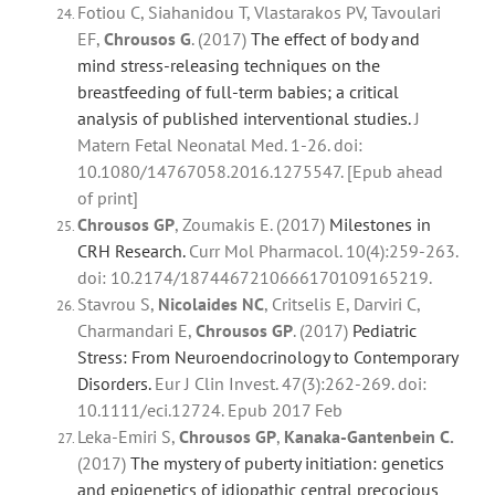
Fotiou C, Siahanidou T, Vlastarakos PV, Tavoulari
EF,
Chrousos
G
. (2017)
The effect of body and
mind stress-releasing techniques on the
breastfeeding of full-term babies; a critical
analysis of published interventional studies.
J
Matern Fetal Neonatal Med. 1-26. doi:
10.1080/14767058.2016.1275547. [Epub ahead
of print]
Chrousos
GP
, Zoumakis E. (2017)
Milestones in
CRH Research.
Curr Mol Pharmacol. 10(4):259-263.
doi: 10.2174/1874467210666170109165219.
Stavrou S,
Nicolaides NC
, Critselis E, Darviri C,
Charmandari E,
Chrousos
GP
. (2017)
Pediatric
Stress: From Neuroendocrinology to Contemporary
Disorders.
Eur J Clin Invest. 47(3):262-269. doi:
10.1111/eci.12724. Epub 2017 Feb
Leka-Emiri S,
Chrousos
GP
,
Kanaka-Gantenbein C.
(2017)
The mystery of puberty initiation: genetics
and epigenetics of idiopathic central precocious