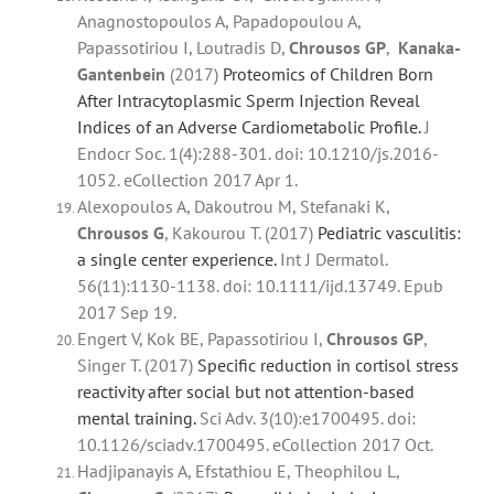
Anagnostopoulos A, Papadopoulou A,
Papassotiriou I, Loutradis D,
Chrousos GP
,
Kanaka-
Gantenbein
(2017)
Proteomics of Children Born
After Intracytoplasmic Sperm Injection Reveal
Indices of an Adverse Cardiometabolic Profile.
J
Endocr Soc. 1(4):288-301. doi: 10.1210/js.2016-
1052. eCollection 2017 Apr 1.
Alexopoulos A, Dakoutrou M, Stefanaki K,
Chrousos
G
, Kakourou T. (2017)
Pediatric vasculitis:
a single center experience.
Int J Dermatol.
56(11):1130-1138. doi: 10.1111/ijd.13749. Epub
2017 Sep 19.
Engert V, Kok BE, Papassotiriou I,
Chrousos
GP
,
Singer T. (2017)
Specific reduction in cortisol stress
reactivity after social but not attention-based
mental training.
Sci Adv. 3(10):e1700495. doi:
10.1126/sciadv.1700495. eCollection 2017 Oct.
Hadjipanayis A, Efstathiou E, Theophilou L,