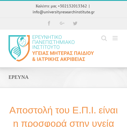
Skip
Καλέστε μας +302132013362
|
to
info@universityresearchinstitute.gr
content
Facebook
Google+
Twitter
ΕΡΕΥΝΑ
Αποστολή του Ε.Π.Ι. είναι
η προσφορά στην υγεία