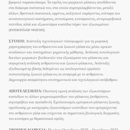
βρεφικό παρασκεύασμα. Τα οφέλη του μητρικού γάλατος αποδίδονται
στα διάφορα συστατικά του, στα οποία συμπεριλαμβάνονται, μεταξύ
άλλων, θρεπτικά συστατικά, ορμόνες, αυξητικοί παράγοντες, κύτταρα του
ανοσοποιητικού συστήματος, αντισώματα, κυτταροκίνες, αντιμικροβιακά
πεπτίδια, αλλά και εξωκυττάρια κυστίδια πέραν των εξωσωμάτων
(extracellular vesicles).
ΣΤΟΧΟΙ:
Ανάπτυξη τεχνολογικών πλατφορμών για τη μοριακή
χαρτογράφηση του ανθρώπινου και ζωικού γάλακτος μέσω ομικών
αναλύσεων και συστημάτων μηχανικής μάθησης. Ανάλυση τοπολογικών
δικτύων μοριακών βιοδεικτών στα εξωσώματα του γάλακτος και
συγκριτική ανάλυση ανθρώπινου και ζωικού γάλακτος. Ανάπτυξη
εξειδικευμένης βάσης δεδομένων ως υπολογιστικό εργαλείο
πιστοποίησης ζωικού γάλακτος σε αναφορά με το ανθρώπινο.
Δημιουργία απαραίτητου επιστημονικού και τεχνολογικού υπόβαθρου.
ΑΠΟΤΕΛΕΣΜΑΤΑ:
Ολιστική ομική ανάλυση των εξωκυττάριων
κυστιδίων κι άλλων μικροσωματιδίων του γάλακτος (ανθρώπινο,
αιγοπρόβειο και αγελαδινό). Εμπλουτισμός εμπορικού γάλακτος ζωικής
προέλευσης με κατηγορίες εξωκυττάριων κυστιδίων που εμπεριέχονται
στο ανθρώπινο γάλα και ενέχονται σε σημαντικές βιολογικές διεργασίες
του κυττάρου με θεραπευτικά οφέλη.
ΧΡΟΝΙΚΗ ΔΙΑΡΚΕΙΑ:
36 μήνες Οκτώβριος 2020 – Οκτώβριος 2023